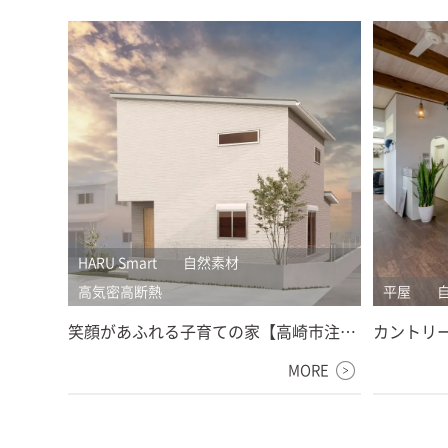
HARU Smart
自然素材
高気密高断熱
平屋
笑顔があふれる子育ての家【高崎市注文
カントリ
住宅】
【藤岡市
MORE