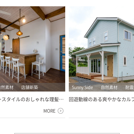
自然素材
店舗新築
Sunny Side
自然素材
耐震
ースタイルのおしゃれな理髪店
回遊動線のある爽やかなカル
店舗新築】
スタイルの家【高崎市注文住
MORE