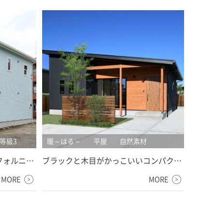
等級3
暖～はる～
平屋
自然素材
フォルニア
ブラックと木目がかっこいいコンパクト
宅】
な平屋【藤岡市注文住宅】
MORE
MORE